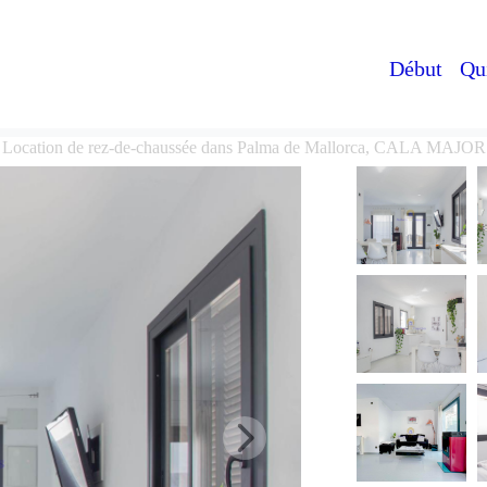
Début
Qu
Location de rez-de-chaussée dans Palma de Mallorca, CALA MAJOR