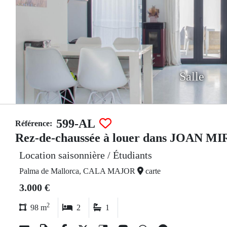
Salle
599-AL
Référence:
Rez-de-chaussée à louer dans JOAN M
Location saisonnière / Étudiants
Palma de Mallorca, CALA MAJOR
carte
3.000 €
2
98 m
2
1