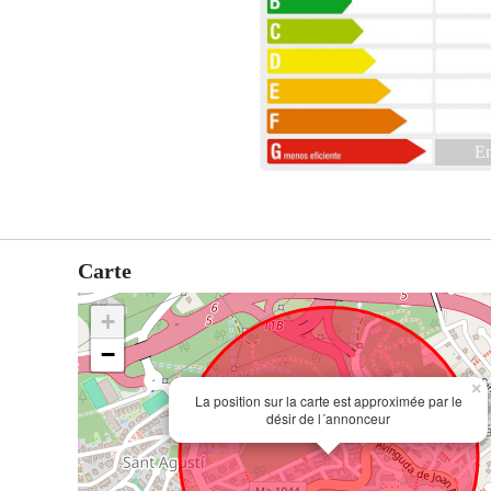
En
Carte
+
−
×
La position sur la carte est approximée par le
désir de l´annonceur