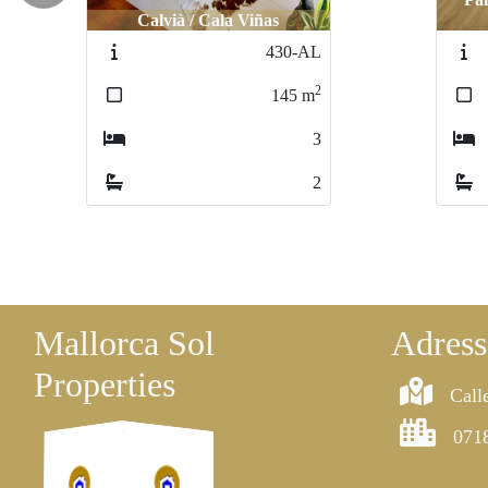
vià / Cala Viñas
agustin
agustin
430-AL
624
62
2
145
m
7
7
3
2
Mallorca Sol
Adress
Properties
Call
071