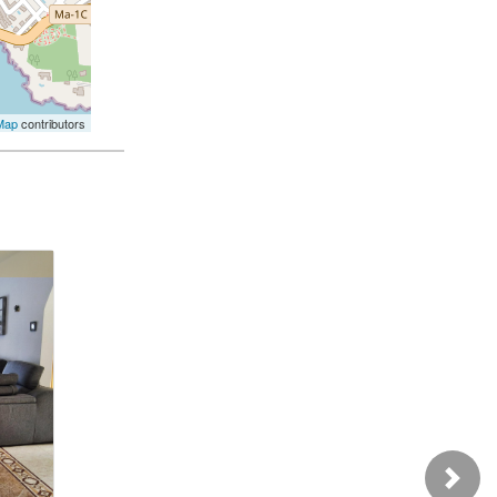
Map
contributors
599-AL
3.000 €
Loué
Next