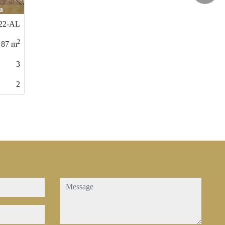
Calvià / Cala Viñas
430-AL
2
145
m
3
2
message