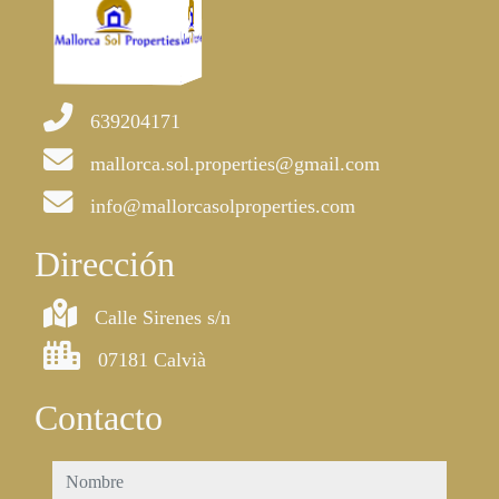
639204171
mallorca.sol.properties@gmail.com
info@mallorcasolproperties.com
Dirección
Calle Sirenes s/n
07181 Calvià
Contacto
nombre