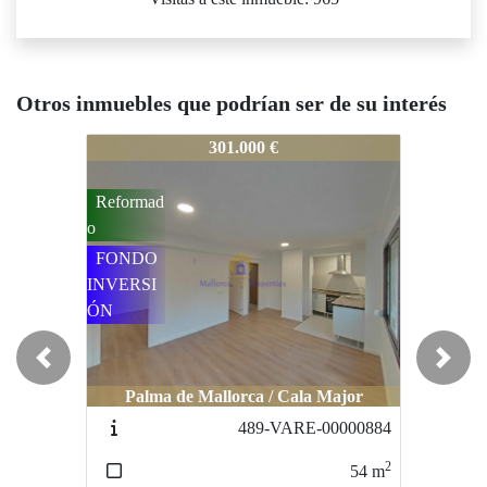
Otros inmuebles que podrían ser de su interés
33-1
333-1
333-1
301.000 €
269.000 €
Reformad
FONDO
NVERSI
ÓN
Previous
Next
Palma de Mallorca / Cala Major
Calvià / Palma nova
489-VARE-00000884
568-1
2
2
54
m
56
m