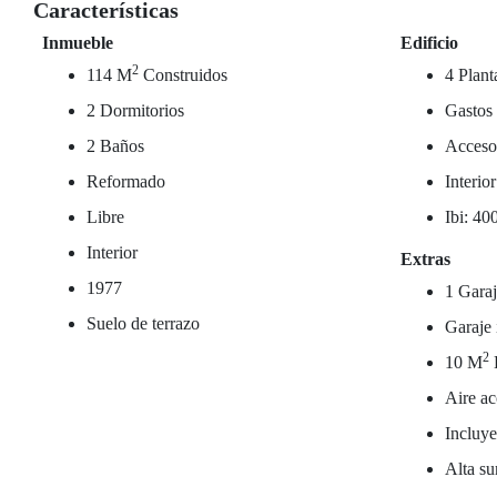
Características
Inmueble
Edificio
2
114 M
Construidos
4 Plant
2 Dormitorios
Gastos
2 Baños
Acceso
Reformado
Interio
Libre
Ibi: 40
Interior
Extras
1977
1 Garaj
Suelo de terrazo
Garaje 
2
10 M
Aire ac
Incluy
Alta su