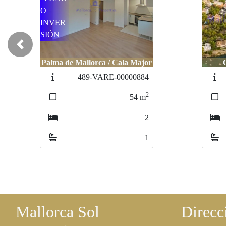
Previous
Calvià / Santa Ponsa
333-1
2
48
m
1
1
Mallorca Sol
Direcc