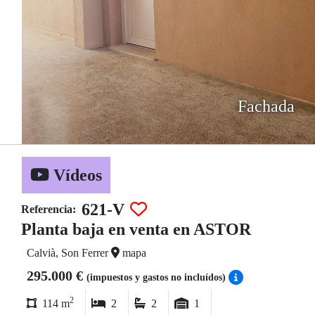
Fachada
Vídeos
621-V
Referencia:
Planta baja en venta en ASTOR
Calvià, Son Ferrer
mapa
295.000 €
(impuestos y gastos no incluídos)
2
114 m
2
2
1