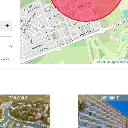
0
ducido.
Leaflet
| ©
OpenStreet
V
621-V
269.000 €
368.000 €
Para
Reforma
r