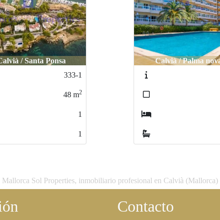
FOND
O
INVER
SIÓN
Palma de Mallorca /
Calvià / Palma nova
OLIVA
568-1
607-JARE
2
56
m
1
1
Mallorca Sol Properties, inmobiliario profesional en Calvià (Mallorca)
ión
Contacto