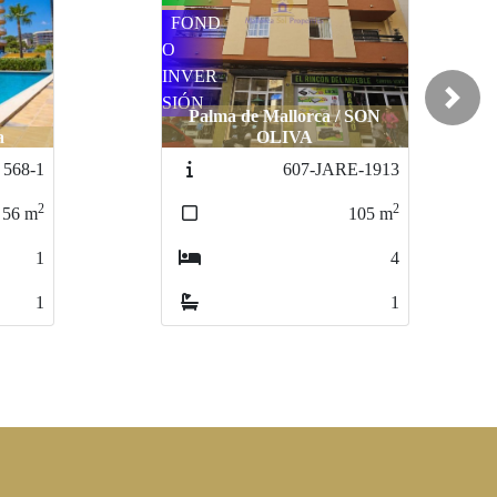
Next
 SON
Palma de Mallorca / PALMA
-1913
612-GTRE-01089
2
2
105
m
116
m
4
3
1
1