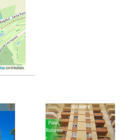
Map
contributors
621-V
319.000 €